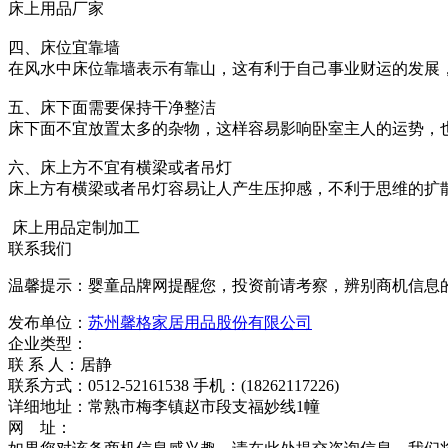
床上用品厂家
四、床位宜靠墙
在风水中床位靠墙表示有靠山，这有利于自己事业财运的发展
五、床下面需要保持干净整洁
床下面不宜放置太多的杂物，这样容易影响卧室主人的运势，
六、床上方不宜有横梁或者吊灯
床上方有横梁或者吊灯容易让人产生压抑感，不利于思维的扩
床上用品定制加工
联系我们
温馨提示：婴童品牌网提醒您，投资前请考察，辨别商机信息
发布单位：
苏州馨格家居用品股份有限公司
企业类型：
联 系 人：居静
联系方式：0512-52161538 手机：(18262117226)
详细地址：常熟市梅李镇赵市段支福妙线1幢
网 址：