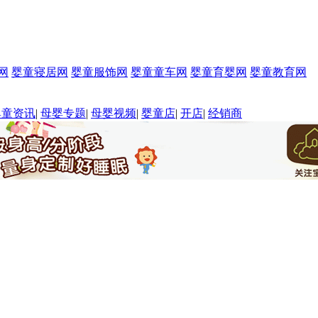
网
婴童寝居网
婴童服饰网
婴童童车网
婴童育婴网
婴童教育网
婴童资讯
|
母婴专题
|
母婴视频
|
婴童店
|
开店
|
经销商