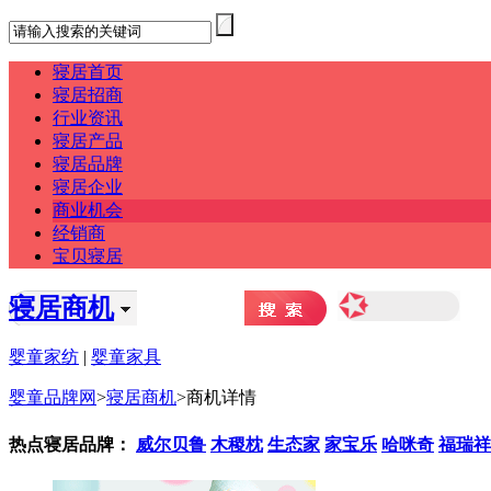
寝居首页
寝居招商
行业资讯
寝居产品
寝居品牌
寝居企业
商业机会
经销商
宝贝寝居
寝居商机
婴童家纺
|
婴童家具
婴童品牌网
>
寝居商机
>
商机详情
热点寝居品牌：
威尔贝鲁
木稷枕
生态家
家宝乐
哈咪奇
福瑞祥