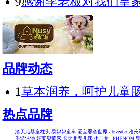
9
感谢李老板对我们皇
品牌动态
1
草本润养，呵护儿童肠
热点品牌
澳贝儿婴童枕头
易妈妈童车
爱宝婴童世界 - loveabo
雅氏
乐游泳池
好宝贝童床
卡比龙婴儿床
小丰龙 - PHENOM